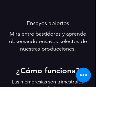
Ensayos abiertos
Mira entre bastidores y aprende
observando ensayos selectos de
nuestras producciones.
¿Cómo funciona?
Las membresías son trimestrales:
enero-marzo, abril-junio, julio-
septiembre, octubre-diciembre.
Al unirte, básicamente estás diciendo:
“Me entusiasma lo que hay en el
canal este trimestre y quiero
ayudarles a ti y a los artistas locales a
hacerlo posible”.