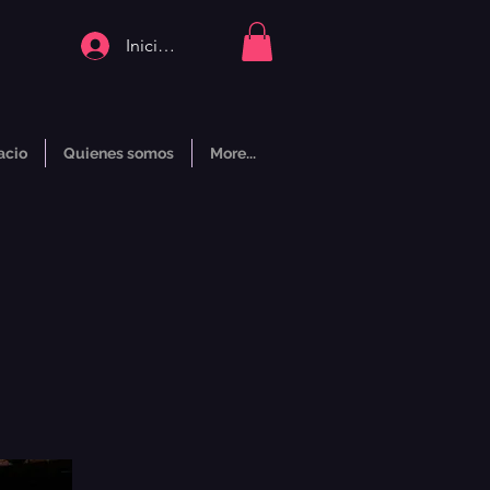
Iniciar sesión
acio
Quienes somos
More...