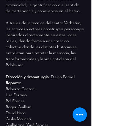
proximidad, la gentrificación o el sentido 
de pertenencia y convivencia en el barrio.
A través de la técnica del teatro Verbatim, 
las actrices y actores construyen personajes 
inspirados directamente en estas voces 
reales, dando forma a una creación 
colectiva donde las distintas historias se 
entrelazan para retratar la memoria, las 
transformaciones y la vida cotidiana del 
Poble-sec.
Dirección y dramaturgia:
 Diego Fornell 
Reparto: 
Roberto Cantoni
Lisa Ferraro
Pol Fornés
Roger Guillem
David Haro
Giulia Molinari
Guilherme (Gui) Sander