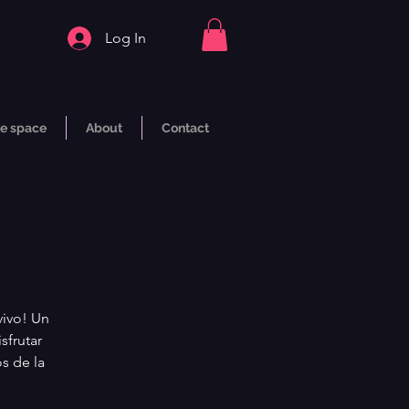
Log In
e space
About
Contact
vivo! Un
sfrutar
s de la