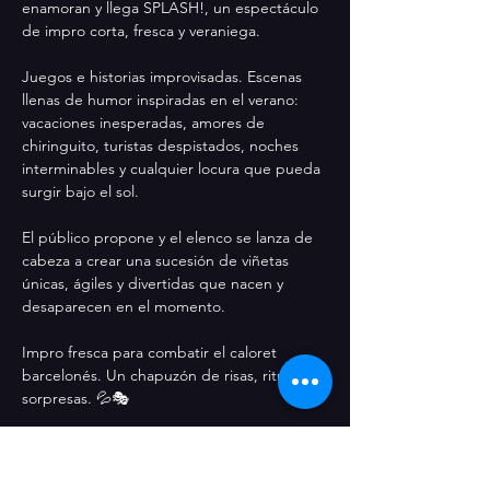
enamoran y llega SPLASH!, un espectáculo 
de impro corta, fresca y veraniega.
Juegos e historias improvisadas. Escenas 
llenas de humor inspiradas en el verano: 
vacaciones inesperadas, amores de 
chiringuito, turistas despistados, noches 
interminables y cualquier locura que pueda 
surgir bajo el sol.
El público propone y el elenco se lanza de 
cabeza a crear una sucesión de viñetas 
únicas, ágiles y divertidas que nacen y 
desaparecen en el momento.
Impro fresca para combatir el caloret 
barcelonés. Un chapuzón de risas, ritmo y 
sorpresas. 💦🎭
Con:
 Ari Martin, Albert Rodríguez, Kenneth 
Ros, Pol Subirana