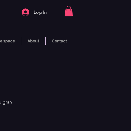
Log In
e space
About
Contact
u gran