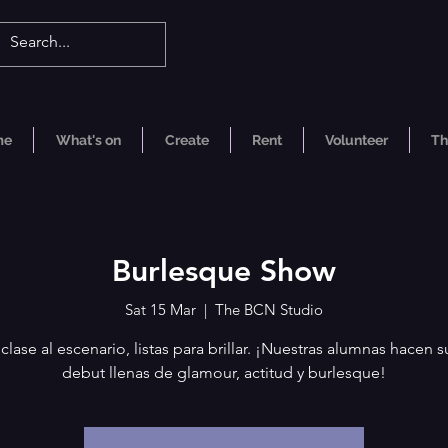
me
What's on
Create
Rent
Volunteer
Th
Burlesque Show
Sat 15 Mar
  |  
The BCN Studio
 clase al escenario, listas para brillar. ¡Nuestras alumnas hacen s
debut llenas de glamour, actitud y burlesque!