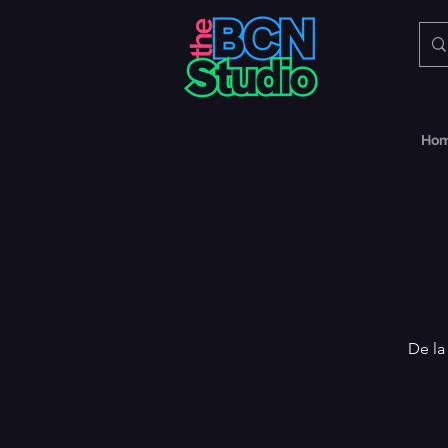
Ho
De la