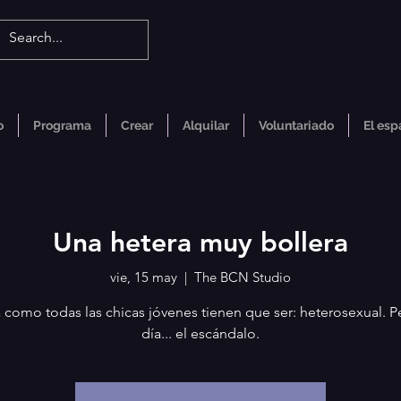
o
Programa
Crear
Alquilar
Voluntariado
El esp
Una hetera muy bollera
vie, 15 may
  |  
The BCN Studio
ra como todas las chicas jóvenes tienen que ser: heterosexual. P
día... el escándalo.