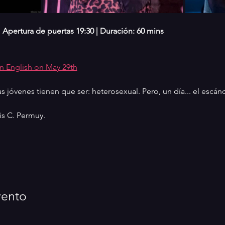
|  Apertura de puertas 19:30 | Duración: 60 mins 
in English on May 29th
as jóvenes tienen que ser: heterosexual. Pero, un día... el escán
ris C. Permuy. 
vento