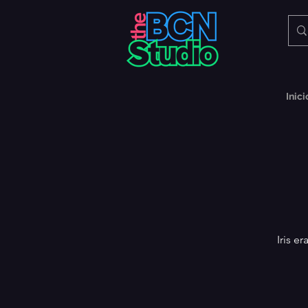
Inici
Iris e