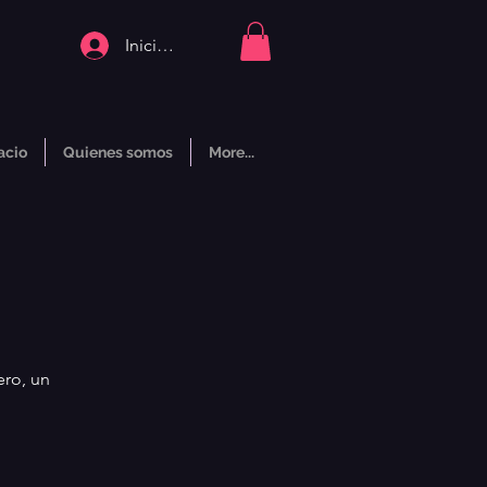
Iniciar sesión
acio
Quienes somos
More...
ero, un