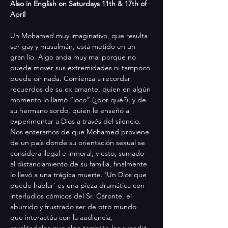
Also in English on Saturdays 11th & 17th of 
April
Un Mohamed muy imaginativo, que resulta 
ser gay y musulmán, está metido en un 
gran lío. Algo anda muy mal porque no 
puede mover sus extremidades ni tampoco 
puede oír nada. Comienza a recordar 
recuerdos de su ex amante, quien en algún 
momento lo llamó “loco” (¿por qué?), y de 
su hermano sordo, quien le enseñó a 
experimentar a Dios a través del silencio. 
Nos enteramos de que Mohamed proviene 
de un país donde su orientación sexual se 
considera ilegal e inmoral, y esto, sumado 
al distanciamiento de su familia, finalmente 
lo llevó a una trágica muerte. ‘Un Dios que 
puede hablar’ es una pieza dramática con 
interludios cómicos del Sr. Caronte, el 
aburrido y frustrado ser de otro mundo 
que interactúa con la audiencia, 
revelándoles que algo también les sucedió 