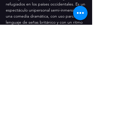
refugiados en los países occidentales. Es un 
espectáculo unipersonal semi-inmersivo, 
una comedia dramática, con uso parcial del 
lenguaje de señas británico y con un ritmo 
que varía entre rápido y divertido hasta 
tranquilo y poético, desde diálogos rápidos 
hasta monólogos intensos.
Creado, Escrito, Dirigido e Interpretado 
por 
Alexander Ananasso