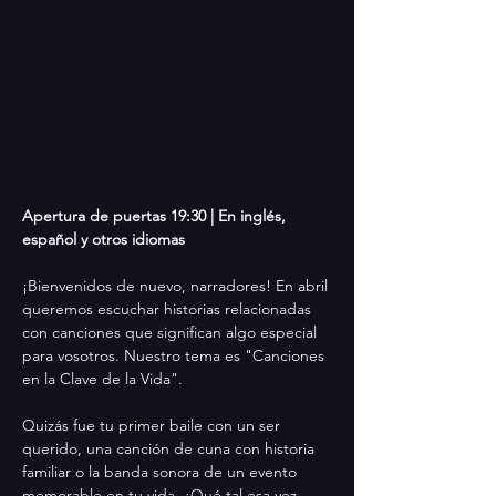
Apertura de puertas 19:30 | En inglés, 
español y otros idiomas
¡Bienvenidos de nuevo, narradores! En abril 
queremos escuchar historias relacionadas 
con canciones que significan algo especial 
para vosotros. Nuestro tema es "Canciones 
en la Clave de la Vida".
Quizás fue tu primer baile con un ser 
querido, una canción de cuna con historia 
familiar o la banda sonora de un evento 
memorable en tu vida. ¿Qué tal esa vez 