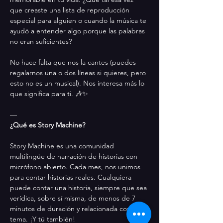
que creaste una lista de reproducción 
especial para alguien o cuando la música te 
ayudó a entender algo porque las palabras 
no eran suficientes?
No hace falta que nos la cantes (puedes 
regalarnos una o dos líneas si quieres, pero 
esto no es un musical). Nos interesa más lo 
que significa para ti. 🎶✨
—
¿Qué es Story Machine?
Story Machine es una comunidad 
multilingüe de narración de historias con 
micrófono abierto. Cada mes, nos unimos 
para contar historias reales. Cualquiera 
puede contar una historia, siempre que sea 
verídica, sobre sí misma, de menos de 7 
minutos de duración y relacionada con el 
tema. ¡Y tú también!