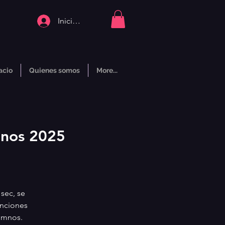
Iniciar sesión
acio
Quienes somos
More...
mnos 2025
sec, se
anciones
lumnos.