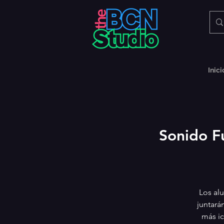
Inici
Sonido F
Los al
juntará
más ic