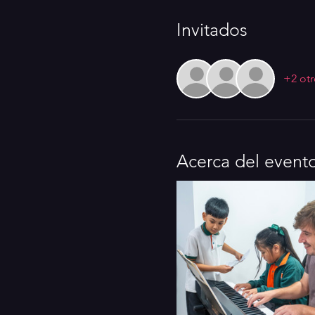
Invitados
+2 otr
Acerca del event