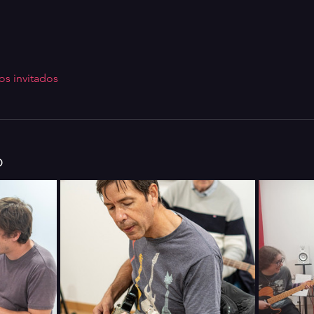
os invitados
o