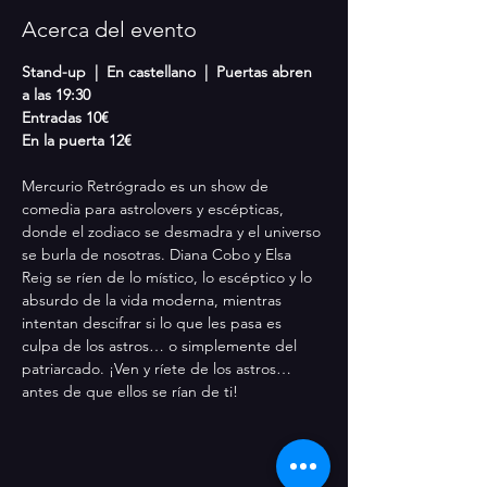
Acerca del evento
Stand-up  |  En castellano  |  Puertas abren 
a las 19:30
Entradas 10€
En la puerta 12€
Mercurio Retrógrado es un show de 
comedia para astrolovers y escépticas, 
donde el zodiaco se desmadra y el universo 
se burla de nosotras. Diana Cobo y Elsa 
Reig se ríen de lo místico, lo escéptico y lo 
absurdo de la vida moderna, mientras 
intentan descifrar si lo que les pasa es 
culpa de los astros… o simplemente del 
patriarcado. ¡Ven y ríete de los astros… 
antes de que ellos se rían de ti!