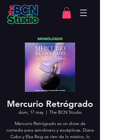
Mercurio Retrógrado
dom, 17 may
  |  
The BCN Studio
Mercurio Retrógrado es un show de
comedia para astrolovers y escépticas. Diana
Cobo y Elsa Reig se ríen de lo místico, lo