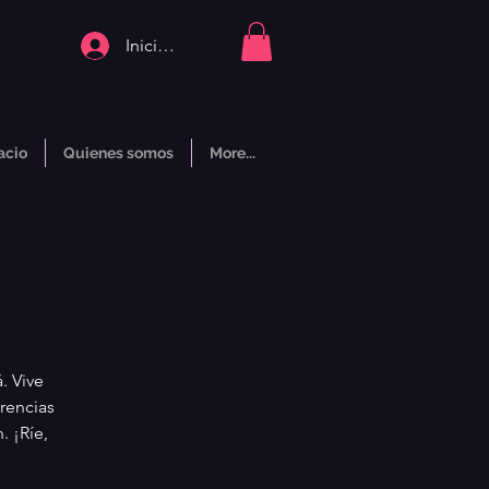
Iniciar sesión
acio
Quienes somos
More...
. Vive
rencias
. ¡Ríe,