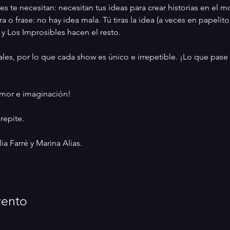
es te necesitan: necesitan tus ideas para crear historias en el 
 o frase: no hay idea mala. Tú tiras la idea (a veces en papelito,
y Los Improsibles hacen el resto.
ales, por lo que cada show es único e irrepetible. ¡Lo que pas
umor e imaginación!
repite.
lia Farré y Marina Alias.
vento