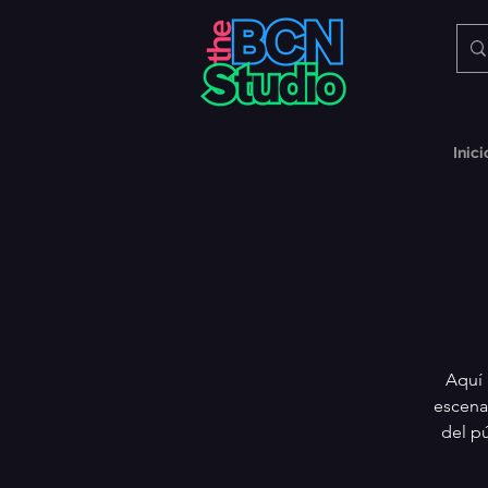
Inici
Aquí 
escena
del pú