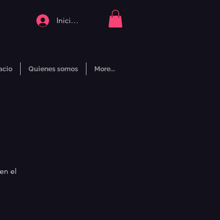
Iniciar sesión
acio
Quienes somos
More...
en el