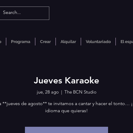
o
Programa
Crear
Alquilar
Voluntariado
El esp
Jueves Karaoke
jue, 28 ago
  |  
The BCN Studio
 **jueves de agosto** te invitamos a cantar y hacer el tonto… ¡