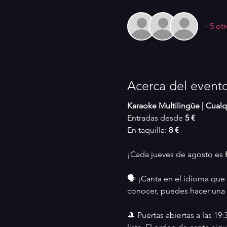
+5 otr
Acerca del event
Karaoke Multilingüe | Cualqu
Entradas desde 
5 €
En taquilla: 
8 €
¡Cada jueves de agosto es 
🗣️ ¡Canta en el idioma que 
conocer, puedes hacer una 
🎩 Puertas abiertas a las 19