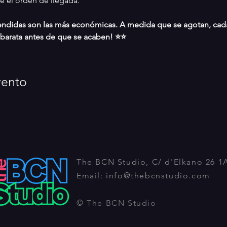
ue el orden de llegada.
endidas son las más económicas. A medida que se agotan, cada
 barata antes de que se acaben! ⭐⭐
vento
The BCN Studio, C/ d'Elkano 26 1
Email:
info@thebcnstudio.com
© The BCN Studio