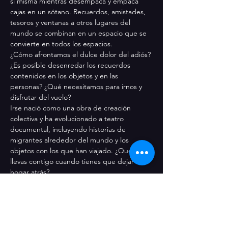
sí misma mientras desempaca y empaca 
cajas en un sótano. Recuerdos, amistades, 
tesoros y ventanas a otros lugares del 
mundo se combinan en un espacio que se 
convierte en todos los espacios.
¿Cómo afrontamos el dulce dolor del adiós? 
¿Es posible desenredar los recuerdos 
contenidos en los objetos y en las 
personas? ¿Qué necesitamos para irnos y 
disfrutar del vuelo?
Irse nació como una obra de creación 
colectiva y ha evolucionado a teatro 
documental, incluyendo historias de 
migrantes alrededor del mundo y los 
objetos con los que han viajado. ¿Qué te 
llevas contigo cuando tienes que dejar tu 
hogar atrás?
Una obra de
 Teatro del Sótano
Dirigida por
 Annie O’Callaghan
Asistente de dirección 
Nastascha Contreras
Con
 Thais Guerrero & Rebeca Hernández