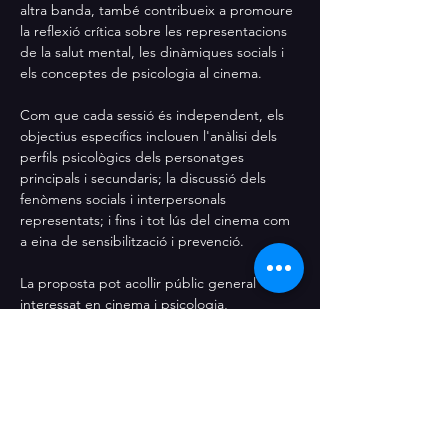
altra banda, també contribueix a promoure 
la reflexió crítica sobre les representacions 
de la salut mental, les dinàmiques socials i 
els conceptes de psicologia al cinema. 
Com que cada sessió és independent, els 
objectius específics inclouen l'anàlisi dels 
perfils psicològics dels personatges 
principals i secundaris; la discussió dels 
fenòmens socials i interpersonals 
representats; i fins i tot lús del cinema com 
a eina de sensibilització i prevenció.
La proposta pot acollir públic general 
interessat en cinema i psicologia, 
estudiants, professionals de l'àmbit social i 
educatiu, i qualsevol persona que vulgui 
descobrir noves perspectives sobre el 
llenguatge audiovisual. El taller s'adapta al 
públic, i cada pel·lícula segurament truca a 
un target diferent.