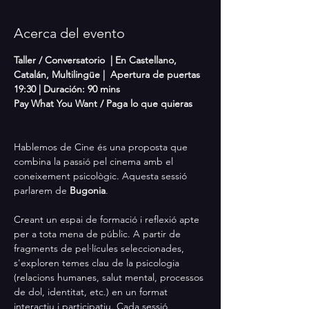
Acerca del evento
Taller / Conversatorio  | En Castellano, 
Catalán, Multilingüe |  Apertura de puertas 
19:30 | Duración: 90 mins
Pay What You Want / Paga lo que quieras
Hablemos de Cine és una proposta que 
combina la passió pel cinema amb el 
coneixement psicològic. Aquesta sessió 
parlarem de 
Bugonia
. 
Creant un espai de formació i reflexió apte 
per a tota mena de públic. A partir de 
fragments de pel·lícules seleccionades, 
s'exploren temes clau de la psicologia 
(relacions humanes, salut mental, processos 
de dol, identitat, etc.) en un format 
interactiu i participatiu. Cada sessió 