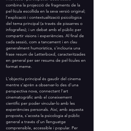
combina la projecció de fragments de la 
pel·lícula escollida en la seva versió original; 
l'explicació i contextualització psicològica 
del tema principal (a través de pissarres o 
infografies); i un debat amb el públic per 
compartir visions i experiències. Al final de 
cada sessió, com a tancament i en clau 
generalment humorística, s'inclouria una 
frase resum de Letterboxd, caracteritzades 
en general per ser resums de pel·lícules en 
format meme.
L'objectiu principal és gaudir del cinema 
mentre s'aprèn a observar-lo des d'una 
perspectiva nova, connectant l'art 
cinematogràfic amb el coneixement 
científic per poder vincular-lo amb les 
experiències personals. Així, amb aquesta 
proposta, s'acosta la psicologia al públic 
general a través d'un llenguatge 
comprensible, accessible i popular. Per 