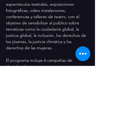
espectáculos teatrales, exposiciones 
fotográficas, video instalaciones, 
conferencias y talleres de teatro, con el 
objetivo de sensibilizar al público sobre 
temáticas como la ciudadanía global, la 
justicia global, la inclusión, los derechos de 
los jóvenes, la justicia climática y los 
derechos de las mujeres.
El programa incluye 6 campañas de 
derechos humanos:
Ciudadanía Global
Justicia Global
Derechos de la mujer
Inclusión y Discapacidad
Derechos de la juventud
Justicia climática
COMPRA TU ENTRADA AQUÍ