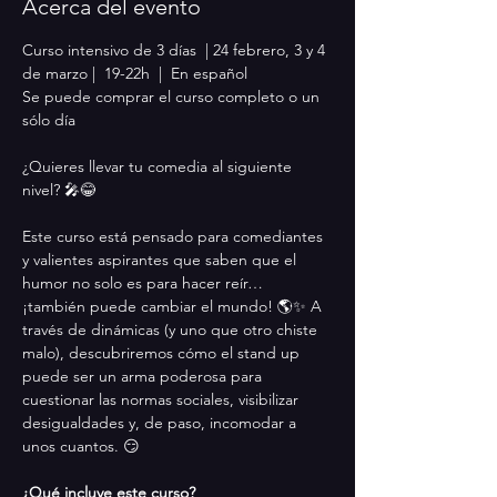
Acerca del evento
Curso intensivo de 3 días  | 24 febrero, 3 y 4 
de marzo |  19-22h  |  En español
Se puede comprar el curso completo o un 
sólo día
¿Quieres llevar tu comedia al siguiente 
nivel? 🎤😂
Este curso está pensado para comediantes 
y valientes aspirantes que saben que el 
humor no solo es para hacer reír… 
¡también puede cambiar el mundo! 🌎✨ A 
través de dinámicas (y uno que otro chiste 
malo), descubriremos cómo el stand up 
puede ser un arma poderosa para 
cuestionar las normas sociales, visibilizar 
desigualdades y, de paso, incomodar a 
unos cuantos. 😏
¿Qué incluye este curso?