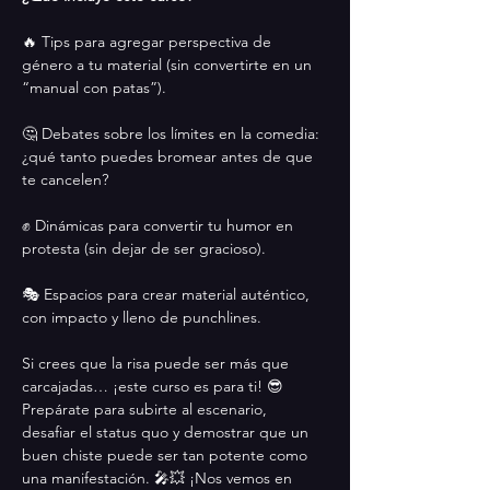
🔥 Tips para agregar perspectiva de 
género a tu material (sin convertirte en un 
“manual con patas”).
🤔 Debates sobre los límites en la comedia: 
¿qué tanto puedes bromear antes de que 
te cancelen?
✊ Dinámicas para convertir tu humor en 
protesta (sin dejar de ser gracioso).
🎭 Espacios para crear material auténtico, 
con impacto y lleno de punchlines.
Si crees que la risa puede ser más que 
carcajadas… ¡este curso es para ti! 😎 
Prepárate para subirte al escenario, 
desafiar el status quo y demostrar que un 
buen chiste puede ser tan potente como 
una manifestación. 🎤💥 ¡Nos vemos en 