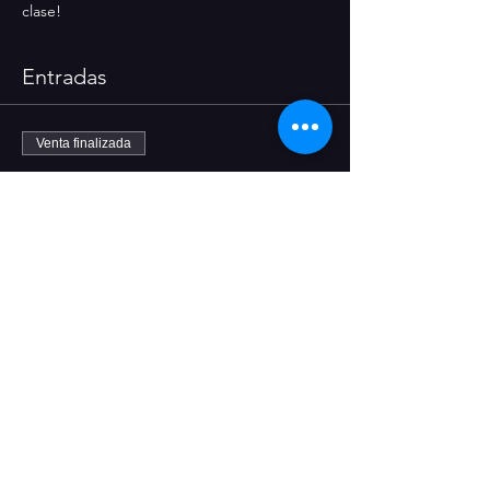
clase!
Entradas
Venta finalizada
Tipo de entrada
1 día - 3 de marzo
Leer más
Precio
30,00 €
+0,75 € de comisión de servicio de entradas
Compartir este evento