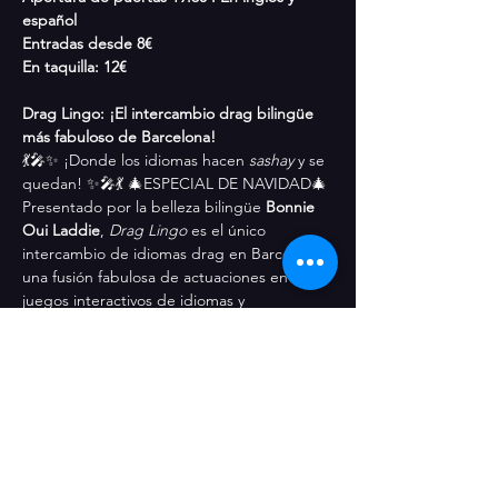
español
Entradas desde 8€
En taquilla: 12€
Drag Lingo: ¡El intercambio drag bilingüe 
más fabuloso de Barcelona! 
💃🎤✨ ¡Donde los idiomas hacen 
sashay
 y se 
quedan! ✨🎤💃 
🎄ESPECIAL DE NAVIDAD🎄
Presentado por la belleza bilingüe 
Bonnie 
Oui Laddie
, 
Drag Lingo
 es el único 
intercambio de idiomas drag en Barcelona: 
una fusión fabulosa de actuaciones en vivo, 
juegos interactivos de idiomas y 
participación del público, todo diseñado 
para romper el hielo y potenciar tu 
confianza bilingüe.
Prepárate para una mezcla electrizante de:
🎷 Actuaciones drag con mucho 
sax
 de 
Bonnie y artistas invitades especiales
🎭 Juegos bilingües divertidísimos para 