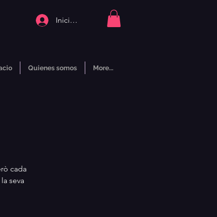
Iniciar sesión
acio
Quienes somos
More...
Però cada
 la seva