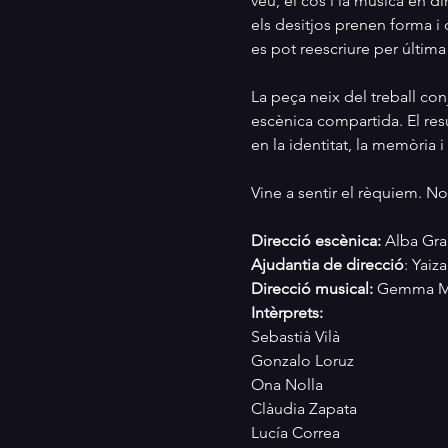
veu, el cos i la música en d
els desitjos prenen forma i 
es pot reescriure per últim
La peça neix del treball con
escènica compartida. El res
en la identitat, la memòria i
Vine a sentir el rèquiem. N
Direcció escènica: 
Alba Gra
Ajudantia de direcció
: Yaiz
Direcció musical:
 Gemma M
Intèrprets: 
Sebastià Vilà
Gonzalo Loruz
Ona Nolla
Clàudia Zapata
Lucía Correa