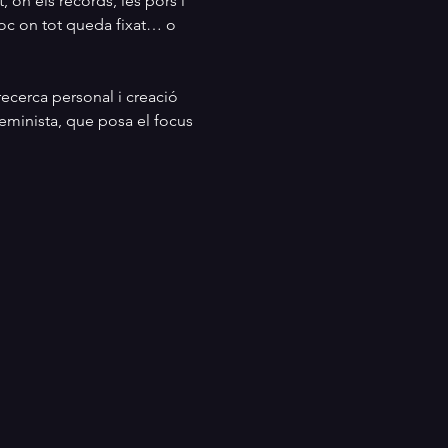
 on els records, les pors i 
loc on tot queda fixat… o 
recerca personal i creació 
eminista, que posa el focus 