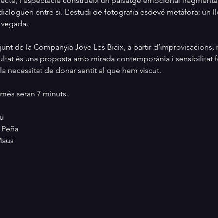
irecte, l’espectacle construeix un paisatge emocional fragmentat,
dialoguen entre si. L’estudi de fotografia esdevé metàfora: un l
a vegada.
junt de la Companyia Jove Les Biaix, a partir d’improvisacions, 
ultat és una proposta amb mirada contemporània i sensibilitat f
 la necessitat de donar sentit al que hem viscut. 
omés seran 7 minuts.
u
a Peña
aus