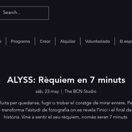
o
Programa
Crear
Alquilar
Voluntariado
El esp
ALYSS: Rèquiem en 7 minuts
sáb, 23 may
  |  
The BCN Studio
lluita per quedar-se, fugir o trobar el coratge de mirar enrere. 
 transforma l’estudi de fotografia on es revela l’inici i el final de
història. Vine a sentir el seu rèquiem, només seran 7 minuts.