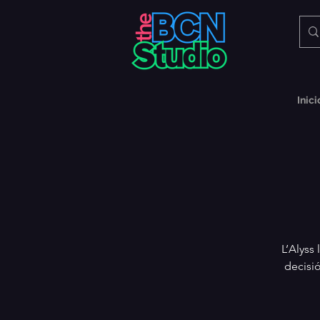
Inici
L’Alyss 
decisió