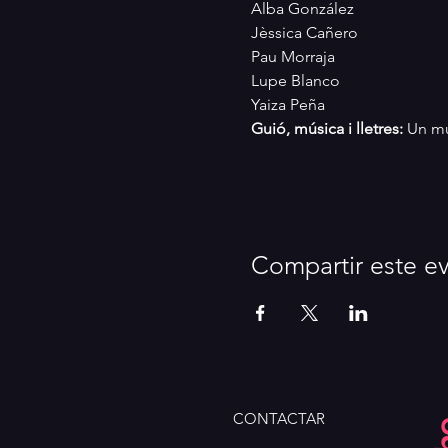
Alba González
Jèssica Cañero
Pau Morraja
Lupe Blanco
Yaiza Peña
Guió, música i lletres:
 Un mu
Compartir este e
CONTACTAR