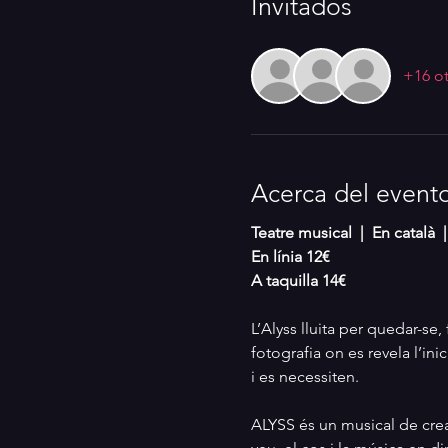
Invitados
+16 ot
Acerca del event
Teatre musical  |  En català 
En línia 12€
A taquilla 14€
L’Alyss lluita per quedar-se,
fotografia on es revela l’ini
i es necessiten.
ALYSS és un musical de crea