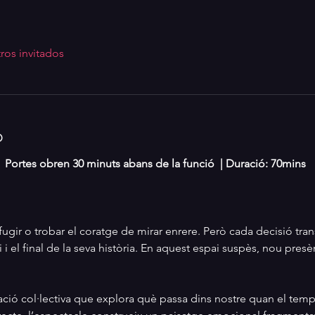
ros invitados
o
 |  Portes obren 30 minuts abans de la funció  | Duració: 70mins
 fugir o trobar el coratge de mirar enrere. Però cada decisió tra
ci i el final de la seva història. En aquest espai suspès, nou pre
ció col·lectiva que explora què passa dins nostre quan el temps