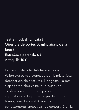
Teatre musical | En català 
Obertura de portes 30 mins abans de la 
funció
Entrades a partir de 6 €
A taquilla 10 €
La tranquil·la vida dels habitants de 
Vallombra es veu trencada per la misteriosa 
desaparició de criatures. L'angoixa i la por 
s'apoderen dels veïns, que busquen 
explicacions en un món ple de 
supersticions. És per això que la remeiera 
Isaura, una dona solitària amb 
coneixements ancestrals, es convertirà en la 