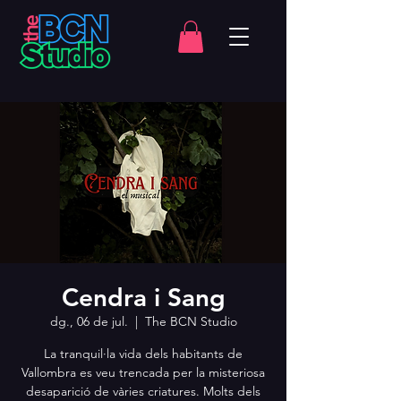
Cendra i Sang
dg., 06 de jul.
  |  
The BCN Studio
La tranquil·la vida dels habitants de
Vallombra es veu trencada per la misteriosa
desaparició de vàries criatures. Molts dels