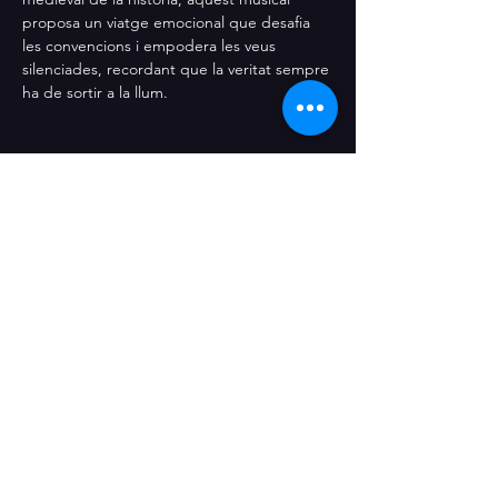
proposa un viatge emocional que desafia 
les convencions i empodera les veus 
silenciades, recordant que la veritat sempre 
ha de sortir a la llum.
Entrades
Entrades exhaurides
Tipus d'entrada
Prevenda
Més informació
Preu
6,00 €
+0,15 € de tarifa del servei d'entrades