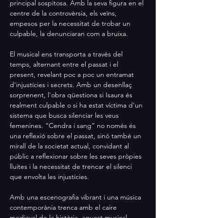
principal sospitosa. Amb la seva figura en el 
centre de la controvèrsia, els veïns, 
empesos per la necessitat de trobar un 
culpable, la denunciaran com a bruixa. 
El musical ens transporta a través del 
temps, alternant entre el passat i el 
present, revelant poc a poc un entramat 
d'injustícies i secrets. Amb un desenllaç 
sorprenent, l'obra qüestiona si Isaura és 
realment culpable o si ha estat víctima d'un 
sistema que busca silenciar les veus 
femenines. “Cendra i sang” no només és 
una reflexió sobre el passat, sinó també un 
mirall de la societat actual, convidant al 
públic a reflexionar sobre les seves pròpies 
lluites i la necessitat de trencar el silenci 
que envolta les injustícies.
Amb una escenografia vibrant i una música 
contemporània trenca amb el caire 
medieval de la història, aquest musical 